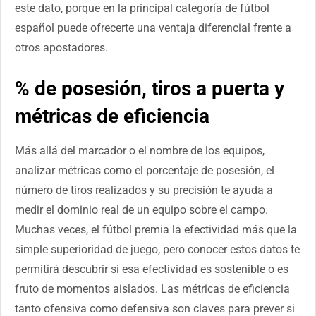
este dato, porque en la principal categoría de fútbol
español puede ofrecerte una ventaja diferencial frente a
otros apostadores.
% de posesión, tiros a puerta y
métricas de eficiencia
Más allá del marcador o el nombre de los equipos,
analizar métricas como el porcentaje de posesión, el
número de tiros realizados y su precisión te ayuda a
medir el dominio real de un equipo sobre el campo.
Muchas veces, el fútbol premia la efectividad más que la
simple superioridad de juego, pero conocer estos datos te
permitirá descubrir si esa efectividad es sostenible o es
fruto de momentos aislados. Las métricas de eficiencia
tanto ofensiva como defensiva son claves para prever si