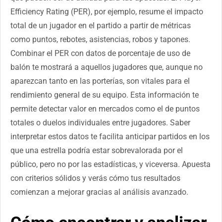
Efficiency Rating (PER), por ejemplo, resume el impacto
total de un jugador en el partido a partir de métricas
como puntos, rebotes, asistencias, robos y tapones.
Combinar el PER con datos de porcentaje de uso de
balón te mostrará a aquellos jugadores que, aunque no
aparezcan tanto en las porterías, son vitales para el
rendimiento general de su equipo. Esta información te
permite detectar valor en mercados como el de puntos
totales o duelos individuales entre jugadores. Saber
interpretar estos datos te facilita anticipar partidos en los
que una estrella podría estar sobrevalorada por el
público, pero no por las estadísticas, y viceversa. Apuesta
con criterios sólidos y verás cómo tus resultados
comienzan a mejorar gracias al análisis avanzado.