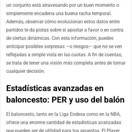
un conjunto está atravesando por un buen momento o
simplemente encadena una buena racha temporal.
Además, observar cómo evolucionan estos datos entre
partidos te da pistas sobre si apostar a favor o en contra
de ciertas dinámicas. Con esta información, puedes
anticipar posibles sorpresas —o riesgos— que no se ven
reflejadas a simple vista en las cuotas. A fin de cuentas,
se trata de tener una visión más completa antes de tomar
cualquier decisión.
Estadísticas avanzadas en
baloncesto: PER y uso del balón
El baloncesto, tanto en la Liga Endesa como en la NBA,
ofrece una enorme cantidad de estadísticas avanzadas
que pueden ser de utilidad para tus apuestas. El Player