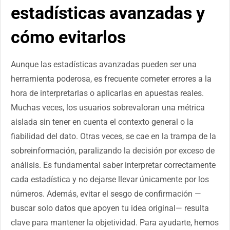
estadísticas avanzadas y
cómo evitarlos
Aunque las estadísticas avanzadas pueden ser una
herramienta poderosa, es frecuente cometer errores a la
hora de interpretarlas o aplicarlas en apuestas reales.
Muchas veces, los usuarios sobrevaloran una métrica
aislada sin tener en cuenta el contexto general o la
fiabilidad del dato. Otras veces, se cae en la trampa de la
sobreinformación, paralizando la decisión por exceso de
análisis. Es fundamental saber interpretar correctamente
cada estadística y no dejarse llevar únicamente por los
números. Además, evitar el sesgo de confirmación —
buscar solo datos que apoyen tu idea original— resulta
clave para mantener la objetividad. Para ayudarte, hemos