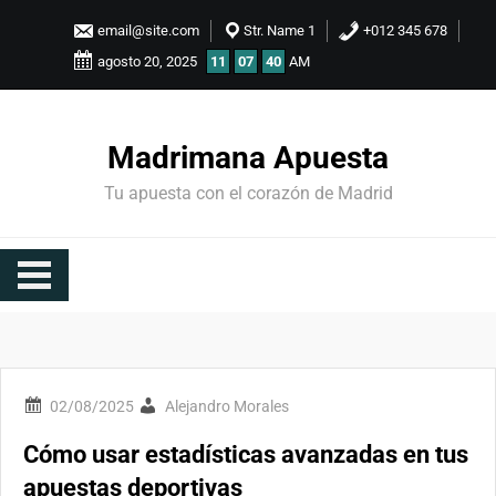
Skip
email@site.com
Str. Name 1
+012 345 678
to
agosto 20, 2025
11
07
41
AM
content
Madrimana Apuesta
Tu apuesta con el corazón de Madrid
Alejandro Morales
Cómo usar estadísticas avanzadas en tus
apuestas deportivas