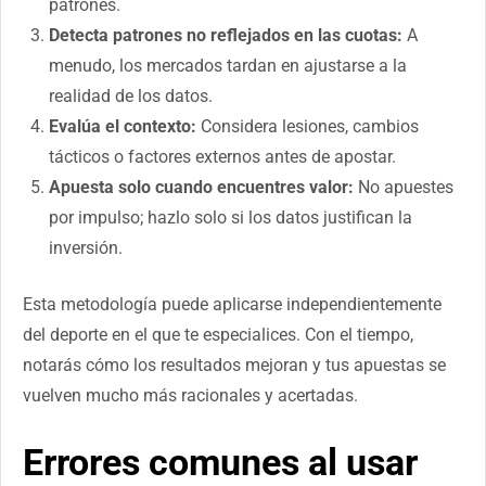
patrones.
Detecta patrones no reflejados en las cuotas:
A
menudo, los mercados tardan en ajustarse a la
realidad de los datos.
Evalúa el contexto:
Considera lesiones, cambios
tácticos o factores externos antes de apostar.
Apuesta solo cuando encuentres valor:
No apuestes
por impulso; hazlo solo si los datos justifican la
inversión.
Esta metodología puede aplicarse independientemente
del deporte en el que te especialices. Con el tiempo,
notarás cómo los resultados mejoran y tus apuestas se
vuelven mucho más racionales y acertadas.
Errores comunes al usar