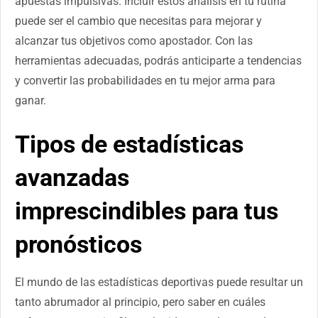
apuestas impulsivas. Incluir estos análisis en tu rutina
puede ser el cambio que necesitas para mejorar y
alcanzar tus objetivos como apostador. Con las
herramientas adecuadas, podrás anticiparte a tendencias
y convertir las probabilidades en tu mejor arma para
ganar.
Tipos de estadísticas
avanzadas
imprescindibles para tus
pronósticos
El mundo de las estadísticas deportivas puede resultar un
tanto abrumador al principio, pero saber en cuáles