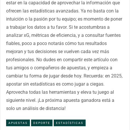
estar en la capacidad de aprovechar la información que
ofrecen las estadísticas avanzadas. Ya no basta con la
intuición o la pasión por tu equipo; es momento de poner
a trabajar los datos a tu favor. Si te acostumbras a
analizar xG, métricas de eficiencia, y a consultar fuentes
fiables, poco a poco notarás cómo tus resultados
mejoran y tus decisiones se vuelven cada vez más
profesionales. No dudes en compartir este artículo con
tus amigos o compañeros de apuestas, y empieza a
cambiar tu forma de jugar desde hoy. Recuerda: en 2025,
apostar sin estadísticas es como jugar a ciegas.
Aprovecha todas las herramientas y eleva tu juego al
siguiente nivel. ¡La próxima apuesta ganadora está a
solo un análisis de distancia!
APUESTAS
DEPORTE
ESTADÍSTICAS