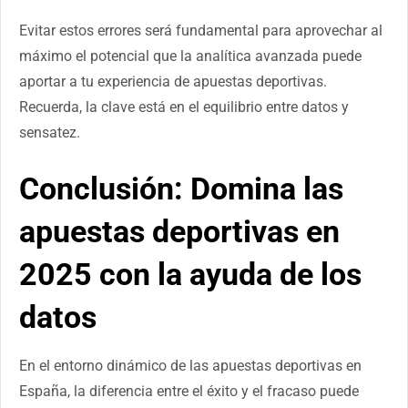
Evitar estos errores será fundamental para aprovechar al
máximo el potencial que la analítica avanzada puede
aportar a tu experiencia de apuestas deportivas.
Recuerda, la clave está en el equilibrio entre datos y
sensatez.
Conclusión: Domina las
apuestas deportivas en
2025 con la ayuda de los
datos
En el entorno dinámico de las apuestas deportivas en
España, la diferencia entre el éxito y el fracaso puede