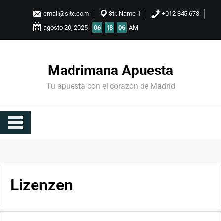
Skip
email@site.com
Str. Name 1
+012 345 678
to
agosto 20, 2025
06
13
06
AM
content
Madrimana Apuesta
Tu apuesta con el corazón de Madrid
Lizenzen