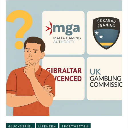
GLÜCKSSPIEL
LIZENZEN
SPORTWETTEN